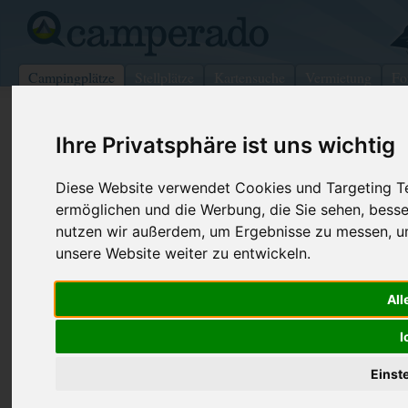
Campingplätze
Stellplätze
Kartensuche
Vermietung
Fo
>
Italien
>
Marken
>
Pesaro-Urbino
>
Fano
Ihre Privatsphäre ist uns wichtig
Camping Madonna Ponte
Diese Website verwendet Cookies und Targeting Tec
Fano - Italien (Marken)
ermöglichen und die Werbung, die Sie sehen, besse
nutzen wir außerdem, um Ergebnisse zu messen, 
Kontaktdaten:
unsere Website weiter zu entwickeln.
Camping Madonna Ponte
Via Delle Breccie 25
Telefon:
+39 0541 6
All
61032
Fano
Fax:
+39 0721 8
Italien /
Marken
I
Internet:
https://www
(1 Aufrufe)
Einst