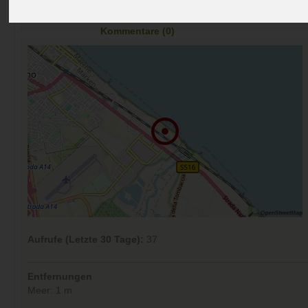
Preise
Umgebung
Kontakt
Bilder (0)
Überblick
Kommentare (0)
Aufrufe (Letzte 30 Tage):
37
Entfernungen
Meer: 1 m