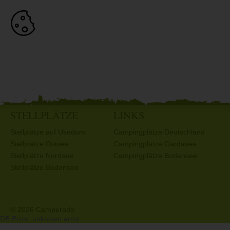
STELLPLÄTZE
LINKS
Stellplätze auf Usedom
Campingplätze Deutschland
Stellplätze Ostsee
Campingplätze Gardasee
Stellplätze Nordsee
Campingplätze Bodensee
Stellplätze Bodensee
© 2026 Camperado
DB Error: unknown error