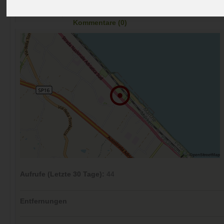
Preise
Umgebung
Kontakt
Bilder (0)
Überblick
Kommentare (0)
Aufrufe (Letzte 30 Tage):
44
Entfernungen