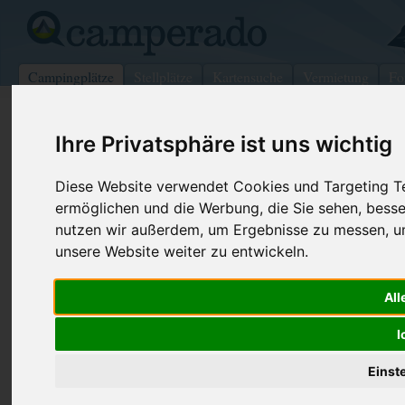
Campingplätze
Stellplätze
Kartensuche
Vermietung
Fo
>
Italien
>
Marken
>
Pesaro-Urbino
>
Fano
Ihre Privatsphäre ist uns wichtig
Camping Verde Luna
Diese Website verwendet Cookies und Targeting Tec
Fano - Italien (Marken)
ermöglichen und die Werbung, die Sie sehen, besse
nutzen wir außerdem, um Ergebnisse zu messen, 
Kontaktdaten:
unsere Website weiter zu entwickeln.
Camping Verde Luna
S.S Adriatica Sud, 251
Telefon:
+39 0721 8
All
61032
Fano
Fax:
+39 0721 8
Italien /
Marken
I
Internet:
http://www.
(399 Aufrufe
Einst