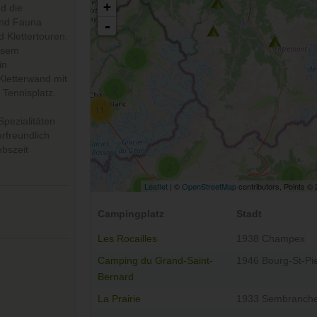
+
d die
und Fauna
-
 Klettertouren.
losem
5
in
Kletterwand mit
2
 Tennisplatz.
11
Spezialitäten
erfreundlich
ebszeit
2
2
Leaflet
| ©
OpenStreetMap
contributors, Points ©
4
Campingplatz
Stadt
Les Rocailles
1938 Champex
Camping du Grand-Saint-
1946 Bourg-St-Pi
Bernard
La Prairie
1933 Sembranch