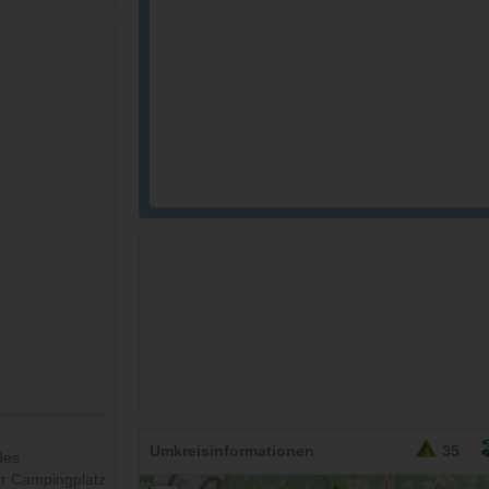
26,95
EURO
Umkreisinformationen
35
des
er Campingplatz