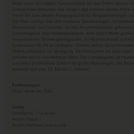
bietet einen einmaligen Panoramablick auf das Dolent Massiv un
umliegenden Gletscher. Die ruhige Lage inmitten reicher Flora 
macht ihn zum idealen Ausgangspunkt für Bergwanderungen und
Der Platz verfügt über drei moderne Sanitäranlagen mit kosten
Warmwasser und Duschen. Zu den Annehmlichkeiten gehören e
Swimmingpool, zwei Kinderspielplätze, eine 10x10 Meter große 
verschiedenen Schwierigkeitsgraden, ein Abenteuerwald und ein
Kostenloses WLAN ist verfügbar. Chalets stehen als komfortable
Unterkunftsoption zur Verfügung. Ein Restaurant mit regionalen 
befindet sich in unmittelbarer Nähe. Der Campingplatz ist hausti
und bietet problemlose Zufahrt für große Wohnwagen. Die Betri
erstreckt sich vom 13. Mai bis 2. Oktober.
Entfernungen
Fluss: direkt am Platz
Größe
Oberfläche: ? ha brutto
Anzahl Plätze: -
Anzahl Mietbare Unterkünfte: -