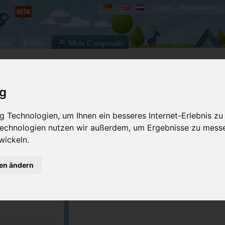
Login
Registrieren
rum
Bücher
Mein Camperado
Ich will...
ig
Druckansicht
Fehler melden
 Technologien, um Ihnen ein besseres Internet-Erlebnis zu
Kontakt aufnehmen
Bewerten
 Technologien nutzen wir außerdem, um Ergebnisse zu mess
wickeln.
Reservierungsanfrage
Eigene Bilder einst
18 26
Merken
GPS-Koordinaten
gen ändern
783-3605
ACSI Campingführer Europa 2024
inkl. ACSI CampingCard Ermässigungskart