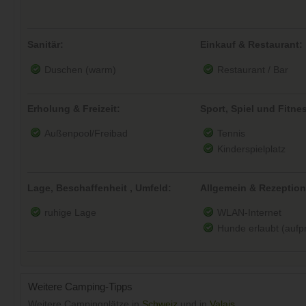
Sanitär:
Einkauf & Restaurant:
Duschen (warm)
Restaurant / Bar
Erholung & Freizeit:
Sport, Spiel und Fitne
Außenpool/Freibad
Tennis
Kinderspielplatz
Lage, Beschaffenheit , Umfeld:
Allgemein & Rezeption
ruhige Lage
WLAN-Internet
Hunde erlaubt (aufpre
Weitere Camping-Tipps
Weitere Campingplätze in
Schweiz
und in
Valais