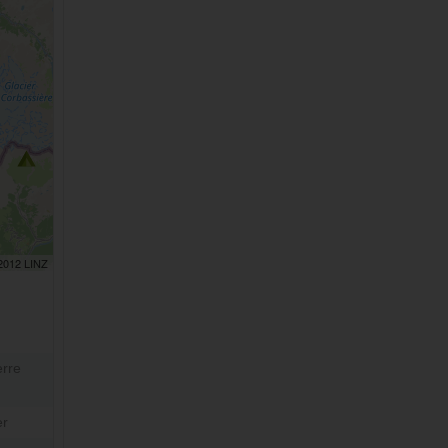
 2012 LINZ
erre
er