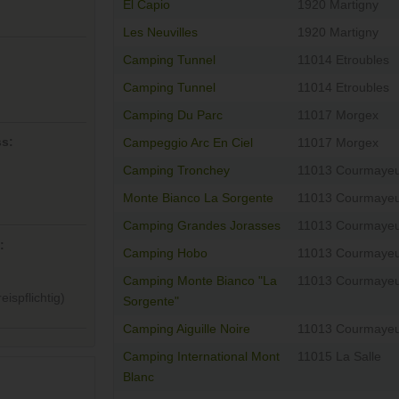
El Capio
1920 Martigny
Les Neuvilles
1920 Martigny
Camping Tunnel
11014 Etroubles
Camping Tunnel
11014 Etroubles
Camping Du Parc
11017 Morgex
ss:
Campeggio Arc En Ciel
11017 Morgex
Camping Tronchey
11013 Courmaye
Monte Bianco La Sorgente
11013 Courmaye
Camping Grandes Jorasses
11013 Courmaye
:
Camping Hobo
11013 Courmaye
Camping Monte Bianco "La
11013 Courmaye
ispflichtig)
Sorgente"
Camping Aiguille Noire
11013 Courmaye
Camping International Mont
11015 La Salle
Blanc