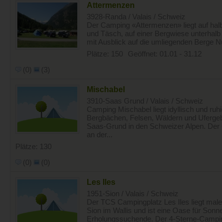
Attermenzen
3928-Randa / Valais / Schweiz
Der Camping «Attermenzen» liegt auf h
und Täsch, auf einer Bergwiese unterhal
mit Ausblick auf die umliegenden Berge N
Plätze: 150
Geöffnet: 01.01 - 31.12
(0)
(3)
Mischabel
3910-Saas Grund / Valais / Schweiz
Camping Mischabel liegt idyllisch und ru
Bergbächen, Felsen, Wäldern und Uferge
Saas-Grund in den Schweizer Alpen. Der 
an der...
Plätze: 130
(0)
(0)
Les Iles
1951-Sion / Valais / Schweiz
Der TCS Campingplatz Les Iles liegt mal
Sion im Wallis und ist eine Oase für Son
Erholungssuchende. Der 4-Sterne-Camping