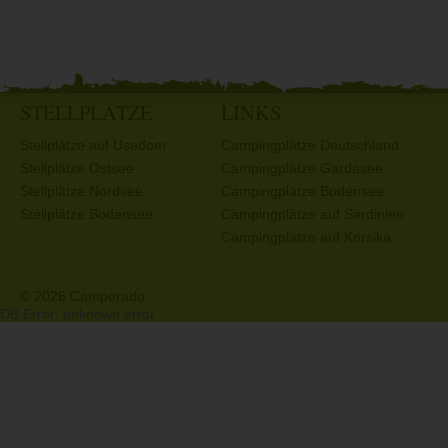
STELLPLÄTZE
LINKS
Stellplätze auf Usedom
Campingplätze Deutschland
Stellplätze Ostsee
Campingplätze Gardasee
Stellplätze Nordsee
Campingplätze Bodensee
Stellplätze Bodensee
Campingplätze auf Sardinien
Campingplätze auf Korsika
© 2026 Camperado
DB Error: unknown error