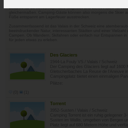
Ein weiterer Pluspunkt des Campings im Valais ist die Nähe zu den
bekannt für ihr hervorragendes Skigebiet und bietet Pisten für An
gleichermaßen. Camping-Gäste können also morgens die Skier a
Füße entspannt am Lagerfeuer ausstrecken.
Zusammenfassend ist das Valais in der Schweiz eine atemberau
beeindruckender Natur, interessanten Städten und einer Vielzahl
Campen. Ob Wandern, Skifahren oder einfach nur Entspannen in de
für jeden etwas zu erleben.
Des Glaciers
1944-La Fouly VS / Valais / Schweiz
Der Camping des Glaciers liegt auf 1600
Gletscherbaches La Reuse de l'Aneuve in 
Campingplatz bietet einen einmaligen Pan
Plätze:
(0)
(1)
Torrent
3952-Susten / Valais / Schweiz
Camping Torrent ist ein ruhig gelegener 3
Susten im Wallis, umgeben von Bergen und
Platz liegt auf 680 Metern Höhe und verfüg