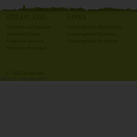
STELLPLÄTZE
LINKS
Stellplätze auf Usedom
Campingplätze Deutschland
Stellplätze Ostsee
Campingplätze Gardasee
Stellplätze Nordsee
Campingplätze Bodensee
Stellplätze Bodensee
© 2026 Camperado
DB Error: unknown error