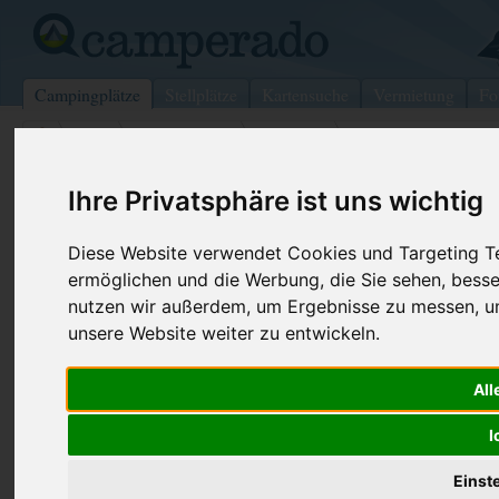
Campingplätze
Stellplätze
Kartensuche
Vermietung
Fo
>
USA
>
Pennsylvania
>
Schuylkill
>
Tremont
Echo Valley Campground
Ihre Privatsphäre ist uns wichtig
Tremont - USA (Pennsylvania)
Diese Website verwendet Cookies und Targeting Tec
ermöglichen und die Werbung, die Sie sehen, besse
Kontaktdaten:
nutzen wir außerdem, um Ergebnisse zu messen, 
Echo Valley Campground
unsere Website weiter zu entwickeln.
Telefon:
+1 (570)69
52 Camp Rd
All
17981 Tremont
USA /
Pennsylvania
I
Einst
Preise
Umgebung
Bilder (0)
Kommenta
Überblick