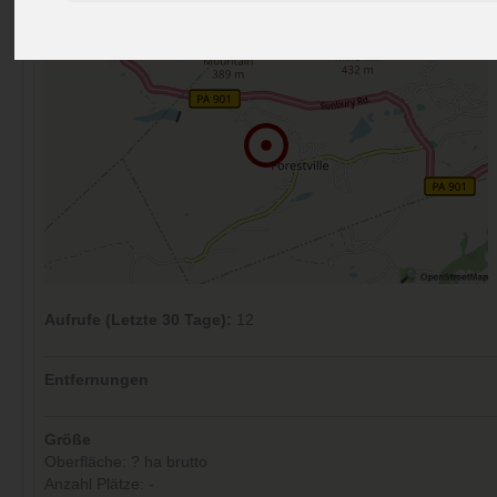
Aufrufe (Letzte 30 Tage):
12
Entfernungen
Größe
Oberfläche: ? ha brutto
Anzahl Plätze: -