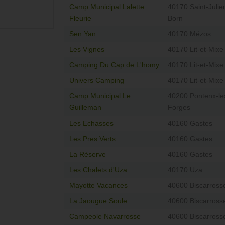
Camp Municipal Lalette
40170 Saint-Julie
Fleurie
Born
Sen Yan
40170 Mézos
Les Vignes
40170 Lit-et-Mixe
Camping Du Cap de L'homy
40170 Lit-et-Mixe
Univers Camping
40170 Lit-et-Mixe
Camp Municipal Le
40200 Pontenx-le
Guilleman
Forges
Les Echasses
40160 Gastes
Les Pres Verts
40160 Gastes
La Réserve
40160 Gastes
Les Chalets d'Uza
40170 Uza
Mayotte Vacances
40600 Biscarross
La Jaougue Soule
40600 Biscarross
Campeole Navarrosse
40600 Biscarross