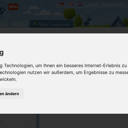
Login
Registrieren
rum
Bücher
Mein Camperado
Ich will...
ig
Druckansicht
Fehler melden
 Technologien, um Ihnen ein besseres Internet-Erlebnis zu
Kontakt aufnehmen
Bewerten
 Technologien nutzen wir außerdem, um Ergebnisse zu mess
wickeln.
Reservierungsanfrage
Eigene Bilder einst
091266
Merken
GPS-Koordinaten
gen ändern
091640
.camping-
ACSI Campingführer Europa 2024
inkl. ACSI CampingCard Ermässigungskart
)