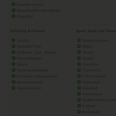
Duschen (warm)
Waschbecken (warm&kalt)
Baby-Bad
Erholung & Freizeit:
Sport, Spiel und Fitne
Jacuzzi
Spielautomaten
Beheizter Pool
Billard
Wellness / Spa - Bereich
Tennis
Planschbecken
Angeln
Sauna
Discothek
Außenpool/Freibad
Tischtennis
Animation (Hauptsaison)
Fahrradverleih
Abendanimation
Kinderclub
Wasserrutsche
Volleyball
Fitnessraum
Radfahren/Mountain
Fußball
Basketball