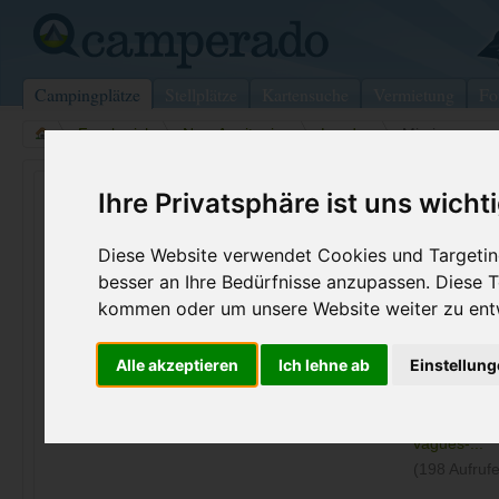
Campingplätze
Stellplätze
Kartensuche
Vermietung
Fo
>
Frankreich
>
Neu-Aquitanien
>
Landes
>
Mimizan
Marina Landes
Ihre Privatsphäre ist uns wicht
Mimizan - Frankreich (Neu-Aquitanien)
Diese Website verwendet Cookies und Targeting
besser an Ihre Bedürfnisse anzupassen. Diese
Kontaktdaten:
kommen oder um unsere Website weiter zu ent
Marina Landes
rue Marina 8
Telefon:
+33 (0)558
Alle akzeptieren
Ich lehne ab
Einstellun
40200
Mimizan
Fax:
+33 (0)558
Frankreich /
Neu-Aquitanien
Internet:
https://www
vagues-...
(198 Aufrufe