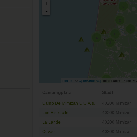
+
8
-
2
2
6
4
3
8
Leaflet
| ©
OpenStreetMap
contributors, Points ©
Campingplatz
Stadt
Camp De Mimizan C.C.A.s.
40200 Mimizan
Les Ecureuils
40200 Mimizan
La Lande
40200 Mimizan
Ceveo
40200 Mimizan