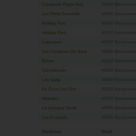
Campeole Plage-Sud
40600 Biscarross
Les Petits Ecureuils
40600 Biscarross
Holiday Parc
40600 Biscarross
Holiday Park
40600 Biscarross
Latecoere
40600 Biscarross
Les Fontaines De Nava
40600 Biscarross
Bimbo
40600 Biscarross
Cantalaoude
40600 Biscarross
Lou Galip
40600 Biscarross
En Chon Les Pins
40600 Biscarross
Atlandes
40600 Biscarross
La Jaougue Soule
40600 Biscarross
Les Ecureuils
40600 Biscarross
Stellplatz
Stadt