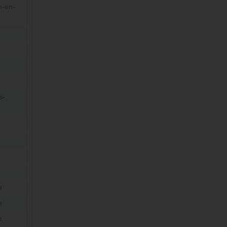
n-en-
s-
e
e
e