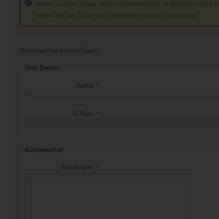
Bisher wurde dieser Wohnmobilstellplatz in Mimizan nicht b
seien Sie der Erste und
schreiben
einen Kommentar
Kommentar hinzufügen:
Ihre Daten
Name *
E-Mail *
Kommentar
Nachricht *