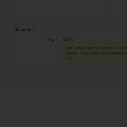
Sicherheit
Tag *
Bitte wählen Sie den aktuellen Tag des
Beispiel: Ist heute der 12.Dezember wäh
"12"