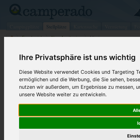
Campingplätze
Stellplätze
Kartensuche
Vermietung
Fo
>
Frankreich
>
Neu-Aquitanien
>
Mimizan
Wohnmobilstellplatz in Mimizan
Ihre Privatsphäre ist uns wichtig
Frankreich (Neu-Aquitanien)
Diese Website verwendet Cookies und Targeting Tec
ermöglichen und die Werbung, die Sie sehen, besse
Kontaktdaten:
nutzen wir außerdem, um Ergebnisse zu messen, 
40200
Mimizan
unsere Website weiter zu entwickeln.
Neu-Aquitanien
-
Frankreich
Den obenstehenden QR-Code können Sie direkt mit ihrem
All
Smartphone scannen, dieser enthält die Geokoordinaten
und navigiert Sie direkt zu dem Stellplatz in Mimizan.
I
Einst