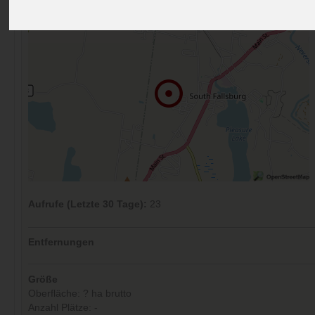
Aufrufe (Letzte 30 Tage):
23
Entfernungen
Größe
Oberfläche: ? ha brutto
Anzahl Plätze: -