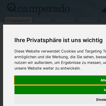
Campingplätze
Stellplätze
Kartensuche
Vermietung
Fo
>
USA
>
Tennessee
>
Sullivan
>
South Fallsburg
Ihre Privatsphäre ist uns wichtig
Morning Side
South Fallsburg - USA (New York)
Diese Website verwendet Cookies und Targeting Tec
ermöglichen und die Werbung, die Sie sehen, besse
Kontaktdaten:
nutzen wir außerdem, um Ergebnisse zu messen, 
Morning Side
unsere Website weiter zu entwickeln.
Telefon:
+1 (845)43
PO Box 830
All
Internet:
https://www.
12779 South Fallsburg
(3 Aufrufe)
USA /
New York
I
Einst
Preise
Umgebung
Bilder (0)
Kommenta
Überblick