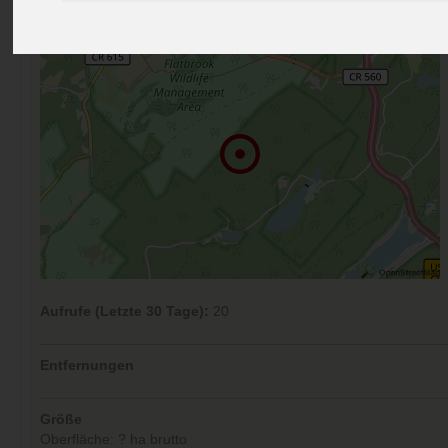
Kommentare (0)
Aufrufe (Letzte 30 Tage):
20
Entfernungen
Größe
Oberfläche: ? ha brutto