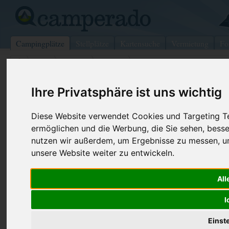
Campingplätze
Stellplätze
Kartensuche
Vermietung
Fo
>
USA
>
Virginia
>
Sussex
>
Branchville
Stokes State Forest
Ihre Privatsphäre ist uns wichtig
Branchville - USA (New Jersey)
Diese Website verwendet Cookies und Targeting Tec
ermöglichen und die Werbung, die Sie sehen, besse
Kontaktdaten:
nutzen wir außerdem, um Ergebnisse zu messen, 
Stokes State Forest
unsere Website weiter zu entwickeln.
Internet:
http://www.s
1 Coursen Rd.
(98 Aufrufe)
All
07826 Branchville
USA /
New Jersey
I
Einst
Preise
Umgebung
Kontakt
Bilder (0)
Überblick