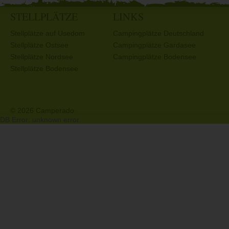
STELLPLÄTZE
LINKS
Stellplätze auf Usedom
Campingplätze Deutschland
Stellplätze Ostsee
Campingplätze Gardasee
Stellplätze Nordsee
Campingplätze Bodensee
Stellplätze Bodensee
© 2026 Camperado
DB Error: unknown error