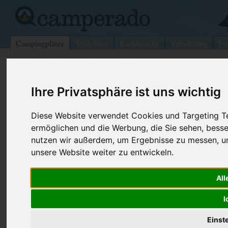
Campingplätze
Stellplätze
Kartensuche
Vermietung
Fo
>
USA
>
Virginia
>
Sussex
>
Andover
Trailerama
Ihre Privatsphäre ist uns wichtig
Andover - USA (New Jersey)
Diese Website verwendet Cookies und Targeting Tec
ermöglichen und die Werbung, die Sie sehen, besse
Kontaktdaten:
nutzen wir außerdem, um Ergebnisse zu messen, 
Trailerama
unsere Website weiter zu entwickeln.
Telefon:
+1 (973)34
262-Rte 206
All
07821 Andover
USA /
New Jersey
I
Einst
Preise
Umgebung
Kontakt
Bilder (0)
Überblick