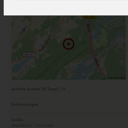
Kommentare (0)
Aufrufe (Letzte 30 Tage):
34
Entfernungen
Größe
Oberfläche: ? ha brutto