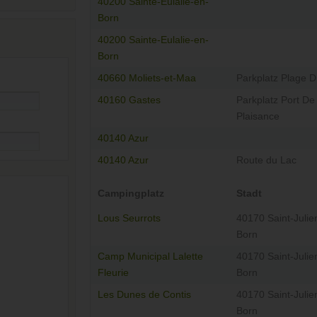
40200 Sainte-Eulalie-en-
Born
40200 Sainte-Eulalie-en-
Born
40660 Moliets-et-Maa
Parkplatz Plage 
40160 Gastes
Parkplatz Port De
Plaisance
40140 Azur
40140 Azur
Route du Lac
Campingplatz
Stadt
Lous Seurrots
40170 Saint-Julie
Born
Camp Municipal Lalette
40170 Saint-Julie
Fleurie
Born
Les Dunes de Contis
40170 Saint-Julie
Born