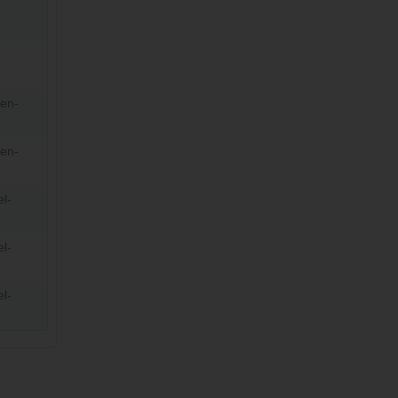
-en-
-en-
l-
l-
l-