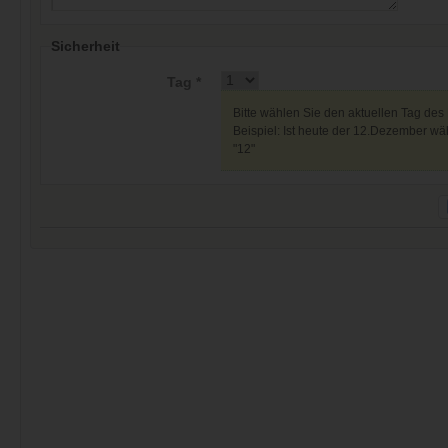
Sicherheit
Tag *
Bitte wählen Sie den aktuellen Tag des
Beispiel: Ist heute der 12.Dezember wäh
"12"