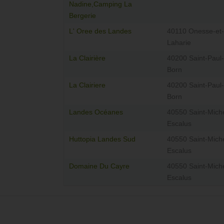
Nadine,Camping La
Bergerie
L' Oree des Landes
40110 Onesse-et-
Laharie
La Clairière
40200 Saint-Paul
Born
La Clairiere
40200 Saint-Paul
Born
Landes Océanes
40550 Saint-Miche
Escalus
Huttopia Landes Sud
40550 Saint-Miche
Escalus
Domaine Du Cayre
40550 Saint-Miche
Escalus