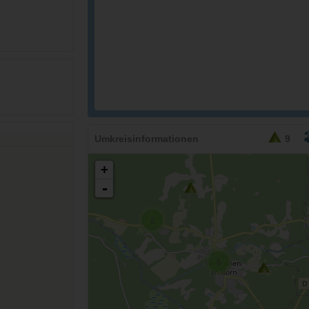
Umkreisinformationen
9
+
-
2
5