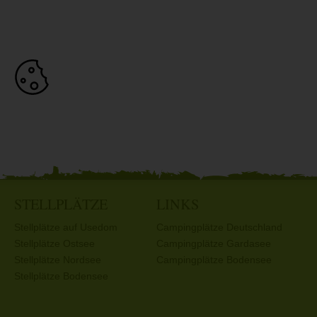
STELLPLÄTZE
LINKS
Stellplätze auf Usedom
Campingplätze Deutschland
Stellplätze Ostsee
Campingplätze Gardasee
Stellplätze Nordsee
Campingplätze Bodensee
Stellplätze Bodensee