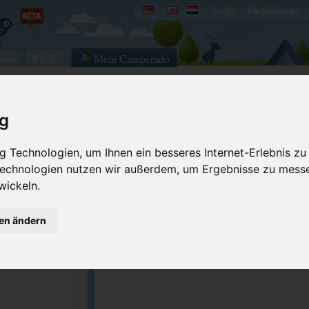
Login
Registrieren
rum
Bücher
Mein Camperado
ig
-
Ich will...
 Technologien, um Ihnen ein besseres Internet-Erlebnis zu
Stellplatz merken
Fehler melden
 Technologien nutzen wir außerdem, um Ergebnisse zu mess
Kommentar schrei
wickeln.
GPS-Koordinaten
gen ändern