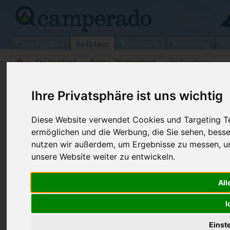
Campingplätze
Stellplätze
Kartensuche
Vermietung
Fo
>
Deutschland
>
Baden-Württemberg
>
Heiligenberg
Wohnmobilstellplatz in Heiligenber
Ihre Privatsphäre ist uns wichtig
Deutschland (Baden-Württemberg)
Diese Website verwendet Cookies und Targeting Tec
ermöglichen und die Werbung, die Sie sehen, besse
Kontaktdaten:
nutzen wir außerdem, um Ergebnisse zu messen, 
Stellplatz
unsere Website weiter zu entwickeln.
Betenbrunnerstr.
88633 Heiligenberg
All
Baden-Württemberg
-
Deutschland
Den obenstehenden QR-Code können Sie direkt mit ihrem
I
Smartphone scannen, dieser enthält die Geokoordinaten
und navigiert Sie direkt zu dem Stellplatz in Heiligenberg.
Einst