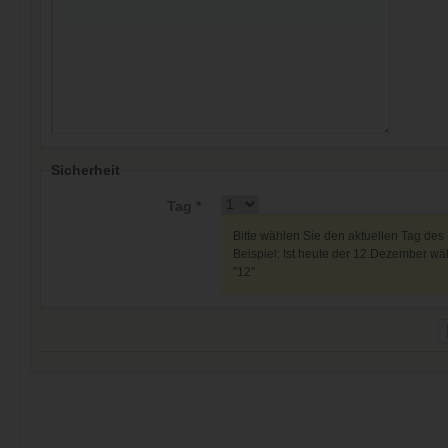
Sicherheit
Tag *
Bitte wählen Sie den aktuellen Tag des
Beispiel: Ist heute der 12.Dezember wäh
"12"