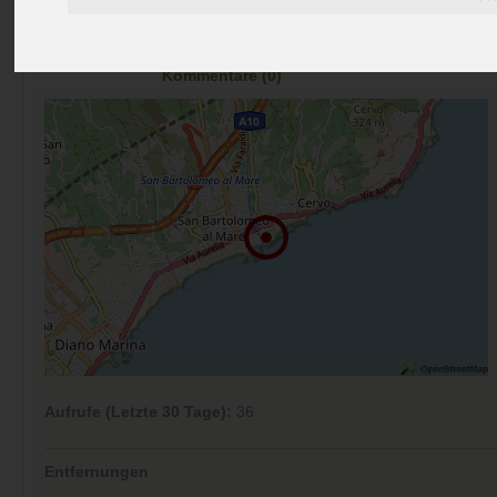
Preise
Umgebung
Kontakt
Bilder (0)
Überblick
Kommentare (0)
Aufrufe (Letzte 30 Tage):
36
Entfernungen