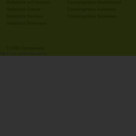
Stellplätze auf Usedom
Campingplätze Deutschland
Stellplätze Ostsee
Campingplätze Gardasee
Stellplätze Nordsee
Campingplätze Bodensee
Stellplätze Bodensee
© 2026 Camperado
DB Error: unknown error