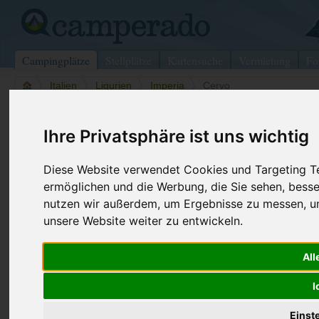
Campingplätze
Stellplätze
Kartensuche
Vermietung
Fo
>
Italien
>
Ligurien
>
Imperia
>
Cervo
Camping Del Mare
Ihre Privatsphäre ist uns wichtig
Cervo - Italien (Ligurien)
Diese Website verwendet Cookies und Targeting Tec
Kontaktdaten:
ermöglichen und die Werbung, die Sie sehen, besse
Camping Del Mare
nutzen wir außerdem, um Ergebnisse zu messen, 
Via alla Foce 29
Telefon:
+39 0183 4
unsere Website weiter zu entwickeln.
18010 Cervo
Fax:
+39 0183 4
Italien /
Ligurien
All
Internet:
http://www.
c...
I
(891 Aufrufe
Einst