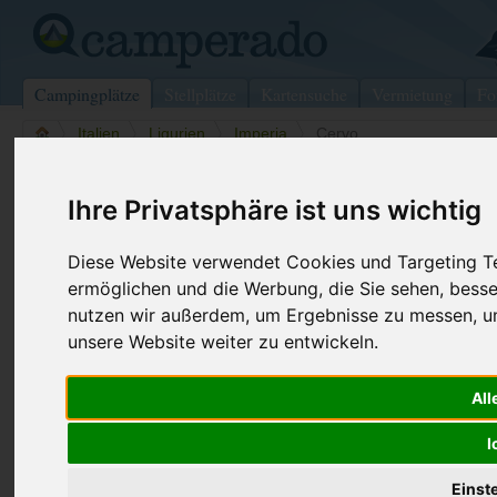
Campingplätze
Stellplätze
Kartensuche
Vermietung
Fo
>
Italien
>
Ligurien
>
Imperia
>
Cervo
Parco per Vacanze Capo Mimosa
Ihre Privatsphäre ist uns wichtig
Cervo - Italien (Ligurien)
Diese Website verwendet Cookies und Targeting Tec
ermöglichen und die Werbung, die Sie sehen, besse
Kontaktdaten:
nutzen wir außerdem, um Ergebnisse zu messen, 
Parco per Vacanze Capo Mimosa
unsere Website weiter zu entwickeln.
Via Aurelia, 1
Telefon:
+39 0183 4
18010 Cervo
Fax:
+39 0183 4
Italien /
Ligurien
All
Internet:
http://www.
I
(379 Aufrufe
Einst