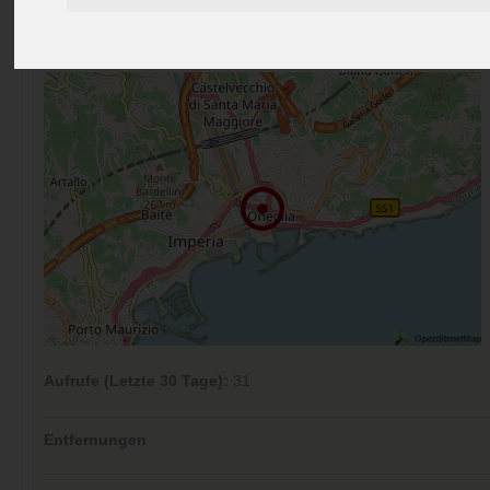
Preise
Umgebung
Kontakt
Bilder (0)
Überblick
Kommentare (0)
Aufrufe (Letzte 30 Tage):
31
Entfernungen