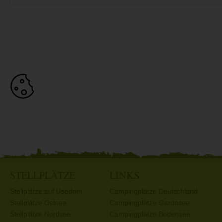
STELLPLÄTZE
LINKS
Stellplätze auf Usedom
Campingplätze Deutschland
Stellplätze Ostsee
Campingplätze Gardasee
Stellplätze Nordsee
Campingplätze Bodensee