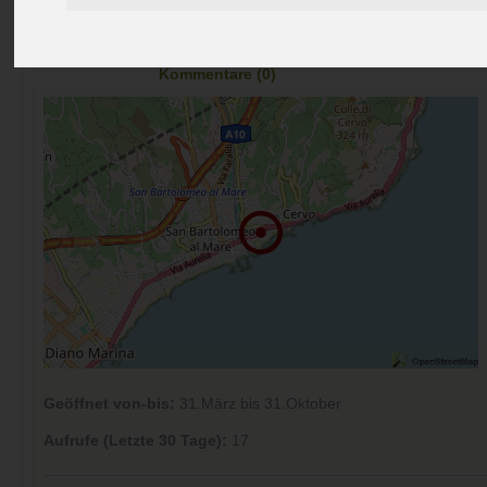
Preise
Umgebung
Kontakt
Bilder (0)
Überblick
Kommentare (0)
Geöffnet von-bis:
31.März bis 31.Oktober
Aufrufe (Letzte 30 Tage):
17