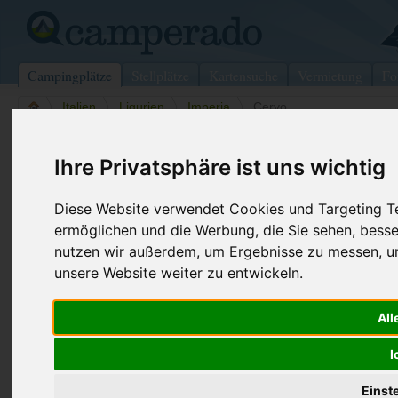
Campingplätze
Stellplätze
Kartensuche
Vermietung
Fo
>
Italien
>
Ligurien
>
Imperia
>
Cervo
Camping Lino Holiday Homes
Ihre Privatsphäre ist uns wichtig
Cervo - Italien (Ligurien)
Diese Website verwendet Cookies und Targeting Tec
ermöglichen und die Werbung, die Sie sehen, besse
Kontaktdaten:
nutzen wir außerdem, um Ergebnisse zu messen, 
Camping Lino Holiday Homes
unsere Website weiter zu entwickeln.
Giacomo Roncallo
Telefon:
+39 0183 4
Via N. Sauro, 4
335 669806
18010 Cervo
All
Fax:
+39 0183 4
Italien /
Ligurien
I
Internet:
http://www.c
(701 Aufrufe
Einst