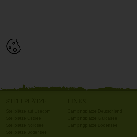
STELLPLÄTZE
LINKS
Stellplätze auf Usedom
Campingplätze Deutschland
Stellplätze Ostsee
Campingplätze Gardasee
Stellplätze Nordsee
Campingplätze Bodensee
Stellplätze Bodensee