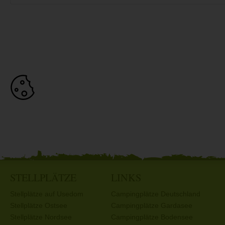
STELLPLÄTZE
LINKS
Stellplätze auf Usedom
Campingplätze Deutschland
Stellplätze Ostsee
Campingplätze Gardasee
Stellplätze Nordsee
Campingplätze Bodensee