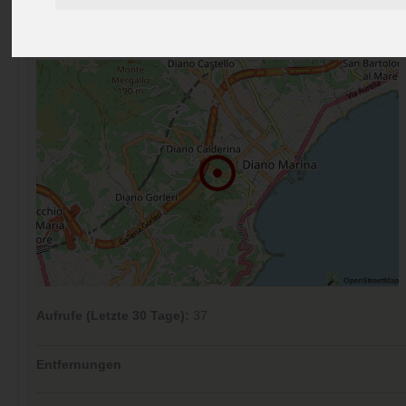
Preise
Umgebung
Kontakt
Bilder (0)
Überblick
Kommentare (0)
Aufrufe (Letzte 30 Tage):
37
Entfernungen