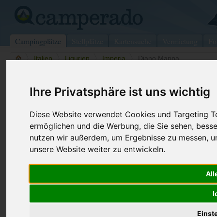
Campingplätze
Stellplätze
Kartensuche
Vermietung
Fo
>
Italien
>
Ligurien
>
Imperia
>
Diano Marina
Camping Edy
Ihre Privatsphäre ist uns wichtig
Diano Marina - Italien (Ligurien)
Diese Website verwendet Cookies und Targeting Tec
ermöglichen und die Werbung, die Sie sehen, besse
Kontaktdaten:
nutzen wir außerdem, um Ergebnisse zu messen, 
Camping Edy
unsere Website weiter zu entwickeln.
Via Diano Calderina
Telefon:
+39 0183 4
18013
Diano Marina
Fax:
+39 0183 4
Italien /
Ligurien
All
Internet:
http://www.
I
(204 Aufrufe
Einst