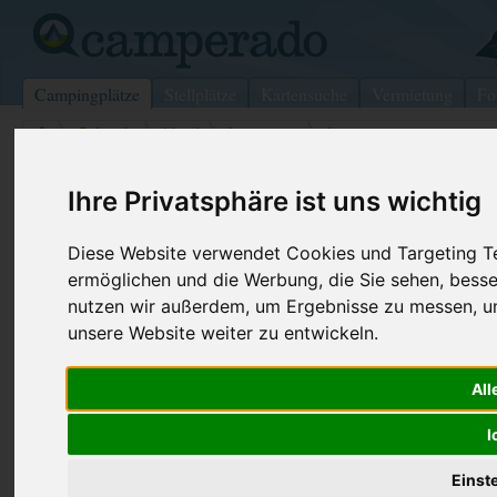
Campingplätze
Stellplätze
Kartensuche
Vermietung
Fo
>
Schweiz
>
Vaud
>
Lausanne
>
Lausanne
Camping de Vidy
Ihre Privatsphäre ist uns wichtig
Lausanne - Schweiz (Vaud)
Diese Website verwendet Cookies und Targeting Tec
ermöglichen und die Werbung, die Sie sehen, besse
Kontaktdaten:
nutzen wir außerdem, um Ergebnisse zu messen, 
Camping de Vidy
unsere Website weiter zu entwickeln.
Sogexca Sàrl
Telefon:
+41-(0)21-
Chemin du Camping 3
Fax:
+41-(0)21-
All
1007 Lausanne
Schweiz /
Vaud
Internet:
https://www
I
(190 Aufrufe
Einst