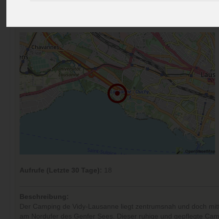
Preise
Umgebung
Kontakt
Bilder (0)
Überblick
Kommentare (0)
Aufrufe (Letzte 30 Tage):
18
Beschreibung:
Der Camping de Vidy-Lausanne liegt zentrumsnah und doch mit
am Nordufer des Genfer Sees. Dieser ruhige und gepflegte Cam