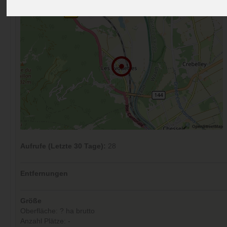
Aufrufe (Letzte 30 Tage):
28
Entfernungen
Größe
Oberfläche: ? ha brutto
Anzahl Plätze: -