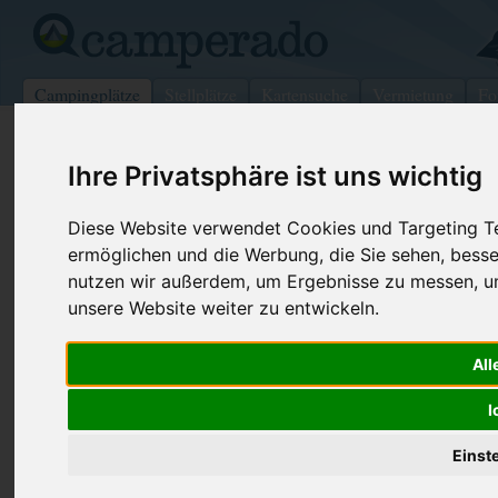
Campingplätze
Stellplätze
Kartensuche
Vermietung
Fo
>
Schweiz
>
Valais
>
Monthey
>
Bouveret
Ihre Privatsphäre ist uns wichtig
Des Ravers
Diese Website verwendet Cookies und Targeting Tec
Bouveret - Schweiz (Valais)
ermöglichen und die Werbung, die Sie sehen, besse
nutzen wir außerdem, um Ergebnisse zu messen, 
Kontaktdaten:
unsere Website weiter zu entwickeln.
Des Ravers
H.Andereggen
Telefon:
+41-(0)25-8
All
1897 Bouveret
I
Schweiz /
Valais
Einst
Preise
Umgebung
Bilder (0)
Kommenta
Überblick