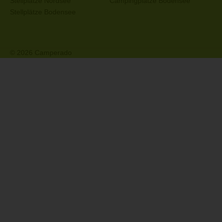
Stellplätze Nordsee
Campingplätze Bodensee
Stellplätze Bodensee
© 2026 Camperado