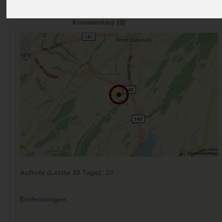
Preise
Umgebung
Kontakt
Bilder (0)
Überblick
Kommentare (0)
Aufrufe (Letzte 30 Tage):
20
Entfernungen