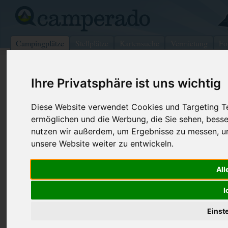
Campingplätze
Stellplätze
Kartensuche
Vermietung
Fo
>
Schweiz
>
Vaud
>
Lavaux
>
Forel (Lavaux)
Ihre Privatsphäre ist uns wichtig
Camping de Forel
Diese Website verwendet Cookies und Targeting Tec
Forel (Lavaux) - Schweiz (Vaud)
ermöglichen und die Werbung, die Sie sehen, besse
nutzen wir außerdem, um Ergebnisse zu messen, 
Kontaktdaten:
unsere Website weiter zu entwickeln.
Camping de Forel
Marcel Lienert
Telefon:
+41-(0)21-
All
Fax:
+41-(0)21-
1072 Forel (Lavaux)
I
Schweiz /
Vaud
Internet:
http://www.
(196 Aufrufe
Einst