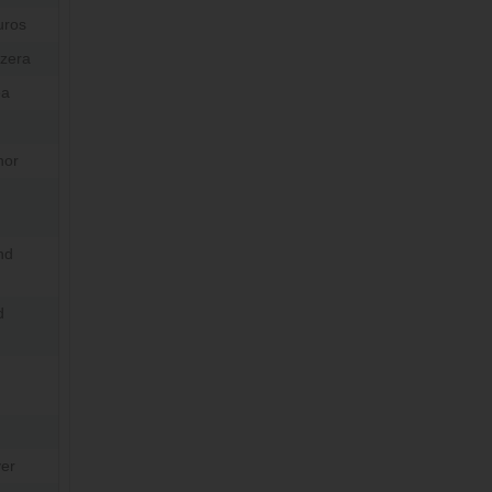
uros
ezera
ea
nor
nd
d
er