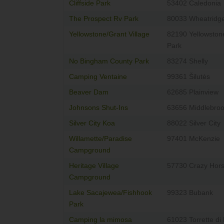
Cliffside Park
53402 Caledonia
The Prospect Rv Park
80033 Wheatridg
Yellowstone/Grant Village
82190 Yellowston
Park
No Bingham County Park
83274 Shelly
Camping Ventaine
99361 Šilutės
Beaver Dam
62685 Plainview
Johnsons Shut-Ins
63656 Middlebro
Silver City Koa
88022 Silver City
Willamette/Paradise
97401 McKenzie
Campground
Heritage Village
57730 Crazy Hor
Campground
Lake Sacajewea/Fishhook
99323 Bubank
Park
Camping la mimosa
61023 Torrette di