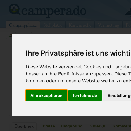
Campingplätze
Stellplätze
Kartensuche
Vermietung
Fo
>
USA
>
Grayling
Timberly Village
Ihre Privatsphäre ist uns wicht
Grayling - USA
Diese Website verwendet Cookies und Targeting
besser an Ihre Bedürfnisse anzupassen. Diese
Kontaktdaten:
kommen oder um unsere Website weiter zu ent
Timberly Village
Alle akzeptieren
Ich lehne ab
Einstellun
I-75 Business Loop
48738 Grayling
USA
Preise
Umgebung
Bilder (0)
Kommenta
Überblick