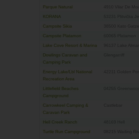
Parque Natural
4910 Vilar De Mo
KORANA
53231 Plitvička J
Campsite Sikia
38500 Kato Gatz
Campsite Platamon
60065 Platamon
Lake Cove Resort & Marina
96137 Lake Alma
Dowlings Caravan and
Glengarriff
Camping Park
Energy Lake/Lbl National
42211 Golden Po
Recreation Area
Littlefield Beaches
04255 Greenwoo
Campground
Carrowkeel Camping &
Castlebar
Caravan Park
Hell Creek Ranch
48169 Hell
Turtle Run Campground
08215 Wading Riv