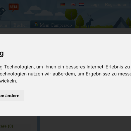
Login
Registrieren
rum
Bücher
Mein Camperado
Ich will...
ig
Druckansicht
Fehler melden
 Technologien, um Ihnen ein besseres Internet-Erlebnis zu
Merken
Bewerten
 Technologien nutzen wir außerdem, um Ergebnisse zu mess
wickeln.
Eigene Bilder einst
gen ändern
ACSI Campingführer Europa 2024
inkl. ACSI CampingCard Ermässigungskart
re (0)