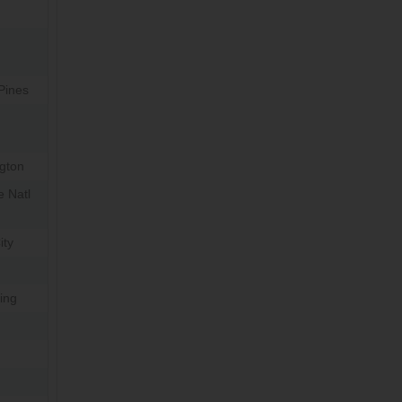
Pines
ngton
e Natl
ity
ing