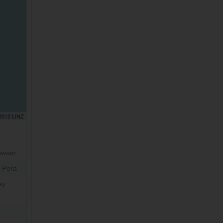
 2012 LINZ
awan
 Pera
ey