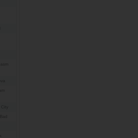
d
hasm
ova
Dam
 City
 Bad
k