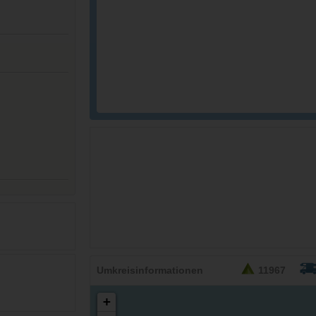
26,95
EURO
Umkreisinformationen
11967
+