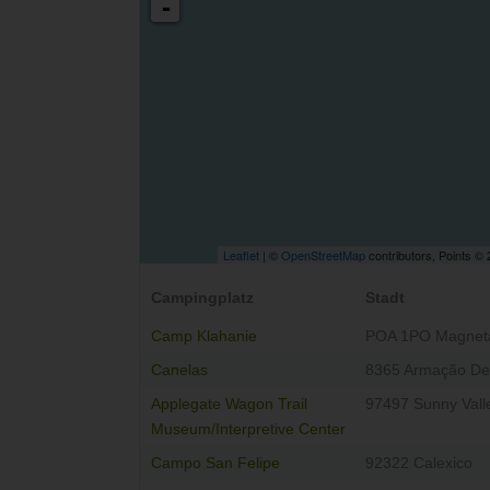
-
Leaflet
| ©
OpenStreetMap
contributors, Points ©
Campingplatz
Stadt
Camp Klahanie
POA 1PO Magnet
Canelas
8365 Armação De
Applegate Wagon Trail
97497 Sunny Vall
Museum/Interpretive Center
Campo San Felipe
92322 Calexico