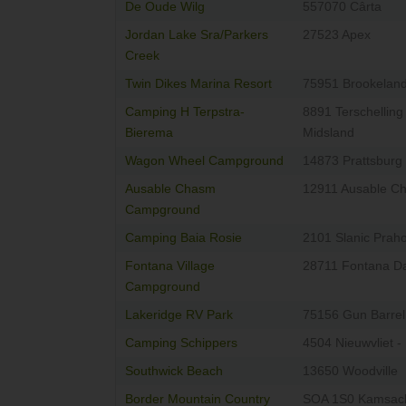
De Oude Wilg
557070 Cârta
Jordan Lake Sra/Parkers
27523 Apex
Creek
Twin Dikes Marina Resort
75951 Brookelan
Camping H Terpstra-
8891 Terschelling
Bierema
Midsland
Wagon Wheel Campground
14873 Prattsburg
Ausable Chasm
12911 Ausable C
Campground
Camping Baia Rosie
2101 Slanic Prah
Fontana Village
28711 Fontana 
Campground
Lakeridge RV Park
75156 Gun Barrel
Camping Schippers
4504 Nieuwvliet -
Southwick Beach
13650 Woodville
Border Mountain Country
SOA 1S0 Kamsac