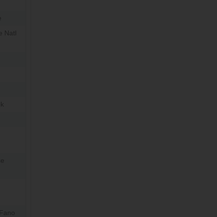
e
e Natl
ok
se
 Fano