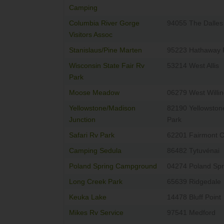
Camping
Columbia River Gorge
94055 The Dalles
Visitors Assoc
Stanislaus/Pine Marten
95223 Hathaway 
Wisconsin State Fair Rv
53214 West Allis
Park
Moose Meadow
06279 West Willi
Yellowstone/Madison
82190 Yellowston
Junction
Park
Safari Rv Park
62201 Fairmont C
Camping Sedula
86482 Tytuvénai
Poland Spring Campground
04274 Poland Spr
Long Creek Park
65639 Ridgedale
Keuka Lake
14478 Bluff Point
Mikes Rv Service
97541 Medford