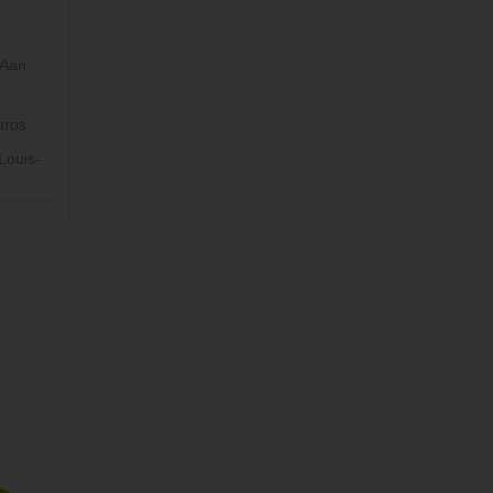
 Aan
uros
Louis-