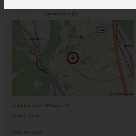
Preise
Umgebung
Kontakt
Bilder (0)
Überblick
Kommentare (0)
Aufrufe (Letzte 30 Tage):
59
Anzahl Pools
: 1
Beschreibung: