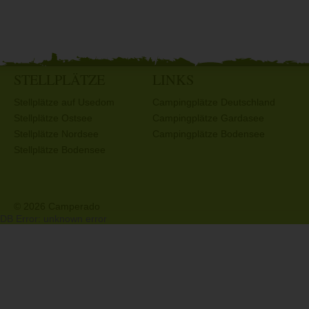
STELLPLÄTZE
LINKS
Stellplätze auf Usedom
Campingplätze Deutschland
Stellplätze Ostsee
Campingplätze Gardasee
Stellplätze Nordsee
Campingplätze Bodensee
Stellplätze Bodensee
© 2026 Camperado
DB Error: unknown error