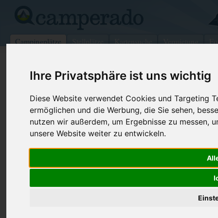
Campingplätze
Stellplätze
Kartensuche
Vermietung
Fo
>
Schweiz
>
Vaud
>
Aigle
>
Chessel
Ihre Privatsphäre ist uns wichtig
Au Grand-Bois
Diese Website verwendet Cookies und Targeting Tec
Chessel - Schweiz (Vaud)
ermöglichen und die Werbung, die Sie sehen, besse
nutzen wir außerdem, um Ergebnisse zu messen, 
Kontaktdaten:
unsere Website weiter zu entwickeln.
Au Grand-Bois
Jo.Siffert
Telefon:
+41244814
All
Chemin au Grand Bois 4
Fax:
+41-(0)24-
1846 Chessel
I
Schweiz /
Vaud
Internet:
http://www.
(255 Aufrufe
Einst