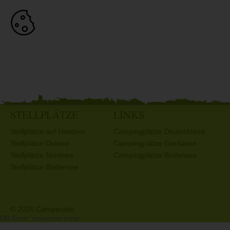
STELLPLÄTZE
LINKS
Stellplätze auf Usedom
Campingplätze Deutschland
Stellplätze Ostsee
Campingplätze Gardasee
Stellplätze Nordsee
Campingplätze Bodensee
Stellplätze Bodensee
© 2026 Camperado
DB Error: unknown error