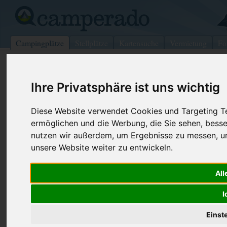
Campingplätze
Stellplätze
Kartensuche
Vermietung
Fo
>
Schweiz
>
Valais
>
Monthey
>
Morgins
Ihre Privatsphäre ist uns wichtig
La Mare au diable
Morgins - Schweiz (Valais)
Diese Website verwendet Cookies und Targeting Tec
ermöglichen und die Werbung, die Sie sehen, besse
Kontaktdaten:
nutzen wir außerdem, um Ergebnisse zu messen, 
La Mare au diable
unsere Website weiter zu entwickeln.
Serge Monay
Telefon:
+41-(0)24-4
All
Fax:
+41-(0)24-
1875 Morgins
Schweiz /
Valais
I
Einst
Preise
Umgebung
Bilder (0)
Kommenta
Überblick