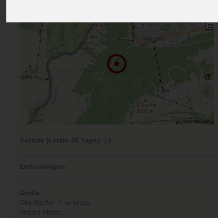
Aufrufe (Letzte 30 Tage):
19
Entfernungen
Größe
Oberfläche: ? ha brutto
Anzahl Plätze: -