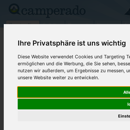
Campingplätze
Stellplätze
Kartensuche
Vermietung
Fo
>
Schweiz
>
Vaud
>
Avenches
>
Avenches
Ihre Privatsphäre ist uns wichtig
Avenches-Plage
Diese Website verwendet Cookies und Targeting Tec
Avenches - Schweiz (Vaud)
ermöglichen und die Werbung, die Sie sehen, besse
nutzen wir außerdem, um Ergebnisse zu messen, 
Kontaktdaten:
unsere Website weiter zu entwickeln.
Avenches-Plage
Roger Stucki
Telefon:
+41-(0)26-
All
Fax:
+41-(0)26-
1580 Avenches
I
Schweiz /
Vaud
Einst
Preise
Umgebung
Bilder (0)
Kommenta
Überblick