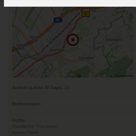
Aufrufe (Letzte 30 Tage):
22
Entfernungen
Größe
Oberfläche: ? ha brutto
Anzahl Plätze: -