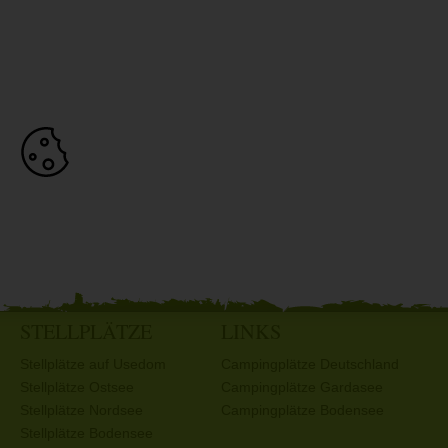
STELLPLÄTZE
LINKS
Stellplätze auf Usedom
Campingplätze Deutschland
Stellplätze Ostsee
Campingplätze Gardasee
Stellplätze Nordsee
Campingplätze Bodensee
Stellplätze Bodensee