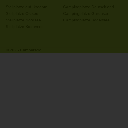
Stellplätze auf Usedom
Campingplätze Deutschland
Stellplätze Ostsee
Campingplätze Gardasee
Stellplätze Nordsee
Campingplätze Bodensee
Stellplätze Bodensee
© 2026 Camperado