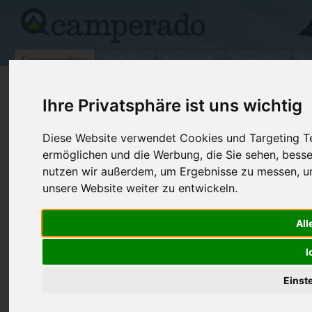
Campingplätze
Stellplätze
Kartensuche
Vermietung
Fo
>
Schweiz
>
Vaud
>
Avenches
>
Cudrefin
Ihre Privatsphäre ist uns wichtig
Le Chablais
Diese Website verwendet Cookies und Targeting Tec
Cudrefin - Schweiz (Vaud)
ermöglichen und die Werbung, die Sie sehen, besse
nutzen wir außerdem, um Ergebnisse zu messen, 
Kontaktdaten:
unsere Website weiter zu entwickeln.
Le Chablais
Route de Neuchâtel 87
Telefon:
+41-(0)26-
All
1588 Cudrefin
Fax:
+41-(0)26-
Schweiz /
Vaud
I
Einst
Preise
Umgebung
Kontakt
Bilder (0)
Überblick
Kommentare (0)