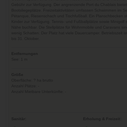
Gebühr zur Verfügung. Der angrenzende Port du Chablais biete
Bootsliegeplätze. Freizeitaktivitäten umfassen Schwimmen im Se
Pétanque, Riesenschach und Tischfußball. Ein Planschbecken ste
Kinder zur Verfügung. Tennis- und Fußballplätze sowie Minigolf s
Nähe buchbar. Die Stellplätze für Wohnmobile und Caravans sind
wenig Schatten. Der Platz hat viele Dauercamper. Betriebszeit i
bis 31. Oktober.
Entfernungen
See: 1 m
Größe
Oberfläche: ? ha brutto
Anzahl Plätze: -
Anzahl Mietbare Unterkünfte: -
Sanitär:
Erholung & Freizeit: