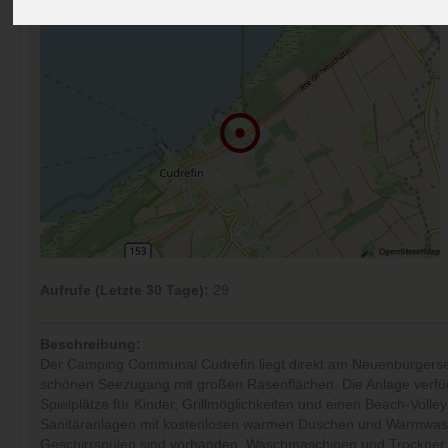
Aufrufe (Letzte 30 Tage):
29
Beschreibung:
Der Camping Communal Cudrefin liegt direkt am Neuenburgerse
schönen Seezugang mit großen Rasenflächen. Die Anlage verfü
Spielplätze für Kinder, Grillmöglichkeiten und einen Beach-Volleyb
Sanitäranlagen mit kostenlosen warmen Duschen und Warmwa
Geschirrspülen sind vorhanden. Waschmaschinen und Trockner