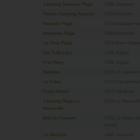
Camping Salavaux Plage
1585 Salavaux
Piscine Camping Payerne
1530 Payerne
Nouvelle Plage
1470 Estavayer-l
Avenches-Plage
1580 Avenches
La Tène Plage
2074 Marin-Epagn
Les Trois Lacs
1786 Sugiez
Praz Novy
1786 Sugiez
Bellerive
2525 Le Landero
La Follaz
1723 Pierrafortsc
Fraso-Ranch
2523 Lignières
Camping Plage La
2520 La Neuvevil
Neuveville
Bois du Couvent
2301 La Chaux-d
Fonds
La Menthue
1462 Yvonand