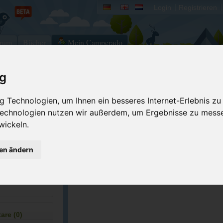
Login
Registrieren
rum
Bücher
Mein Camperado
ig
Ich will...
 Technologien, um Ihnen ein besseres Internet-Erlebnis zu
Druckansicht
Fehler melden
 Technologien nutzen wir außerdem, um Ergebnisse zu mess
wickeln.
Merken
Bewerten
Eigene Bilder einst
gen ändern
677-1831
GPS-Koordinaten
re (0)