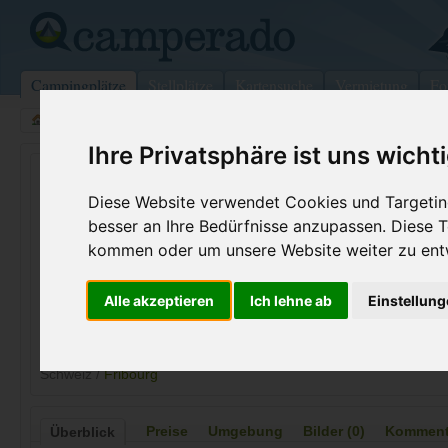
Campingplätze
Stellplätze
Kartensuche
Vermietung
Fo
>
Schweiz
>
Portalban
Ihre Privatsphäre ist uns wicht
La Nacelle
Diese Website verwendet Cookies und Targeting
Portalban - Schweiz (Fribourg)
besser an Ihre Bedürfnisse anzupassen. Diese
kommen oder um unsere Website weiter zu ent
Kontaktdaten:
La Nacelle
Alle akzeptieren
Ich lehne ab
Einstellun
Reymond Alain
Telefon:
+41-(0)26-
1568 Portalban
Schweiz /
Fribourg
Preise
Umgebung
Bilder (0)
Kommenta
Überblick