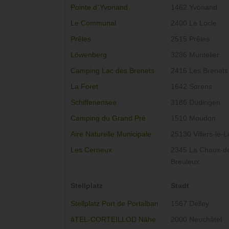
Pointe d`Yvonand
1462 Yvonand
Le Communal
2400 Le Locle
Prêles
2515 Prêles
Löwenberg
3286 Muntelier
Camping Lac des Brenets
2416 Les Brenets
La Foret
1642 Sorens
Schiffenensee
3186 Düdingen
Camping du Grand Pré
1510 Moudon
Aire Naturelle Municipale
25130 Villers-le-L
Les Cerneux
2345 La Chaux-d
Breuleux
Stellplatz
Stadt
Stellplatz Port de Portalban
1567 Delley
âTEL-CORTEILLOD Nähe
2000 Neuchâtel