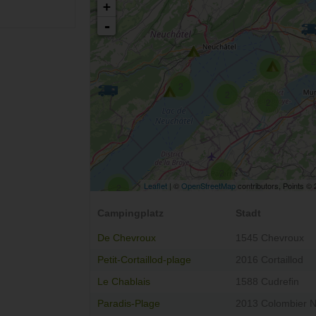
+
-
2
2
2
2
2
2
Leaflet
| ©
OpenStreetMap
contributors, Points ©
2
Campingplatz
Stadt
De Chevroux
1545 Chevroux
Petit-Cortaillod-plage
2016 Cortaillod
Le Chablais
1588 Cudrefin
Paradis-Plage
2013 Colombier 