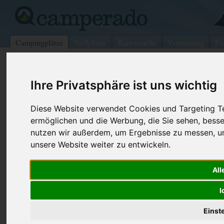
Campingplätze
Stellplätze
Kartensuche
Vermietung
Fo
>
Schweiz
>
Fribourg
>
Lac
>
Sugiez
Ihre Privatsphäre ist uns wichtig
Les Trois Lacs
Sugiez - Schweiz (Fribourg)
Diese Website verwendet Cookies und Targeting Tec
ermöglichen und die Werbung, die Sie sehen, besse
Kontaktdaten:
nutzen wir außerdem, um Ergebnisse zu messen, 
Les Trois Lacs
unsere Website weiter zu entwickeln.
Famille Siffert
Telefon:
+41-(0)26-
Route du Canal 2
All
Fax:
+41-(0)26-
1786 Sugiez
Schweiz /
Fribourg
Internet:
http://www.
I
les3lacs...
Einst
(548 Aufrufe