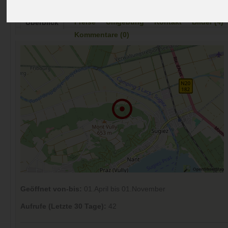
Preise
Umgebung
Kontakt
Bilder (4)
Überblick
Kommentare (0)
Geöffnet von-bis:
01.April bis 01.November
Aufrufe (Letzte 30 Tage):
42