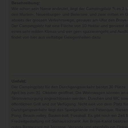
Beschreibung:
Wie schon sein Name andeutet, liegt der Campingplatz ?Les 3 
den Murten-, Neuenburger- und Bielersee, und zwar mitten im 
abseits der grossen Verkehrswege, genauer am Ufer des Broye-
Der Campingplatz hat eine Fläche von 10 Hektar und geniesst d
eines sehr milden Klimas und wer gern spazierengeht und Auslf
findet von hier aus vielfältige Gelegenheiten dazu.
Umfeld:
Der Campingplatz für den Durchgangsverkehr besitzt 30 Plätze. 
April bis zum 31. Oktober geöffnet. Die Wohnwagen können an d
Stromversorgung angeschlossen werden. Duschen und WC sowi
öffentlichen Grill sind zur Verfügung. Nicht weit von dem Platz fü
Durchgangsverkehr liegt das Spielgelände mit Petanque, Riesen
Pong, Beach-volley, Basket-ball, Fussball. Es gibt noch ein Zelt f
Freizeitgestaltung mit Stehausschrank. Am Broye-Kanal besitzen
gutes Restaurant mit Terrasse, Veranda und ebenfalls ein Einkau