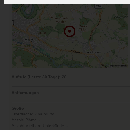
Aufrufe (Letzte 30 Tage):
20
Entfernungen
Größe
Oberfläche: ? ha brutto
Anzahl Plätze: -
Anzahl Mietbare Unterkünfte: -