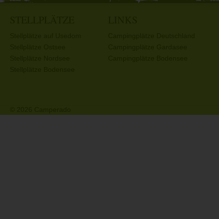
STELLPLÄTZE
LINKS
Stellplätze auf Usedom
Campingplätze Deutschland
Stellplätze Ostsee
Campingplätze Gardasee
Stellplätze Nordsee
Campingplätze Bodensee
Stellplätze Bodensee
© 2026 Camperado