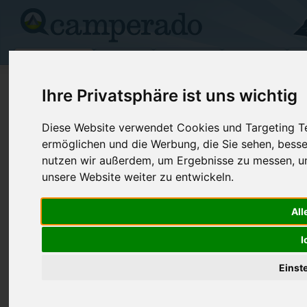
Campingplätze
Stellplätze
Kartensuche
Vermietung
Fo
>
Schweiz
>
Fribourg
>
La Sarine
>
Pierrafortscha
Ihre Privatsphäre ist uns wichtig
La Follaz
Diese Website verwendet Cookies und Targeting Tec
ermöglichen und die Werbung, die Sie sehen, besse
Pierrafortscha - Schweiz (Fribourg)
nutzen wir außerdem, um Ergebnisse zu messen, 
unsere Website weiter zu entwickeln.
Kontaktdaten:
La Follaz
Telefon:
+41-(0)26-
All
1723 Pierrafortscha
I
Schweiz /
Fribourg
Einst
Preise
Umgebung
Bilder (0)
Kommenta
Überblick