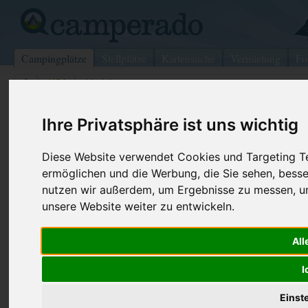
Campingplätze
Stellplätze
Kartensuche
Vermietung
Fo
>
USA
>
Meridian
Benchmark Coach RV Park
Ihre Privatsphäre ist uns wichtig
Meridian - USA
Diese Website verwendet Cookies und Targeting Tec
ermöglichen und die Werbung, die Sie sehen, besse
Kontaktdaten:
Internet:
http://www.
nutzen wir außerdem, um Ergebnisse zu messen, 
Benchmark Coach RV Park
unsere Website weiter zu entwickeln.
6420 Dale Dr.
All
39342 Meridian
USA
I
Einst
Preise
Umgebung
Kontakt
Bilder (0)
Überblick